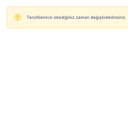
Herhangi bir bilgi paylaşılmamıştır.
Tercihlerinizi istediğiniz zaman değiştirebilirsiniz.
Profil Bilgileri
Detaylı bilgi için ü
Üye Ol