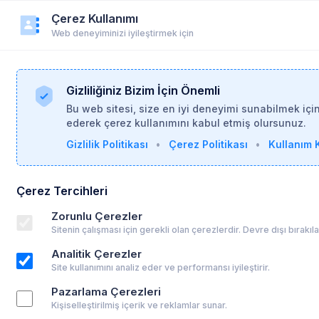
Çerez Kullanımı
r
Duyurular
Yardım
Login
Üye Ol
Web deneyiminizi iyileştirmek için
Gizliliğiniz Bizim İçin Önemli
Bu web sitesi, size en iyi deneyimi sunabilmek içi
ederek çerez kullanımını kabul etmiş olursunuz.
Gizlilik Politikası
•
Çerez Politikası
•
Kullanım K
Eylül Şen
ÖĞRENCİ
Öğrenci (Psikoloji - Lisans Derecesi)
Diğer
Çerez Tercihleri
Zorunlu Çerezler
Profil Linki
Sitenin çalışması için gerekli olan çerezlerdir. Devre dışı bırakı
psikoalan.com/student/eylul-sen
Analitik Çerezler
Site kullanımını analiz eder ve performansı iyileştirir.
Pazarlama Çerezleri
Kişiselleştirilmiş içerik ve reklamlar sunar.
Hakkında