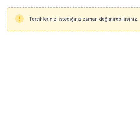
Herhangi bir bilgi paylaşılmamıştır.
Tercihlerinizi istediğiniz zaman değiştirebilirsiniz.
Profil Bilgileri
Detaylı bilgi için ü
Üye Ol