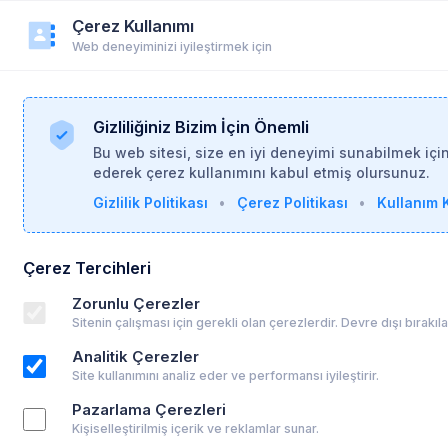
Çerez Kullanımı
r
Duyurular
Yardım
Login
Üye Ol
Web deneyiminizi iyileştirmek için
Gizliliğiniz Bizim İçin Önemli
Bu web sitesi, size en iyi deneyimi sunabilmek içi
ederek çerez kullanımını kabul etmiş olursunuz.
Gizlilik Politikası
•
Çerez Politikası
•
Kullanım K
Hatice Çalışır
ÖĞRENCİ
Öğrenci (Psikoloji - Lisans Derecesi)
Diğer
Çerez Tercihleri
Zorunlu Çerezler
Profil Linki
Sitenin çalışması için gerekli olan çerezlerdir. Devre dışı bırakı
psikoalan.com/student/hatice-calisir-1
Analitik Çerezler
Site kullanımını analiz eder ve performansı iyileştirir.
Pazarlama Çerezleri
Kişiselleştirilmiş içerik ve reklamlar sunar.
Hakkında