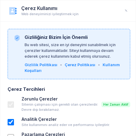
Çerez Kullanımı
Web deneyiminizi iyileştirmek için
Öğrenci Profili
Anasayfa
Profil
Gizliliğiniz Bizim İçin Önemli
Bu web sitesi, size en iyi deneyimi sunabilmek için
çerezler kullanmaktadır. Siteyi kullanmaya devam
ederek çerez kullanımını kabul etmiş olursunuz.
Gizlilik Politikası
•
Çerez Politikası
•
Kullanım
Koşulları
Çerez Tercihleri
Zorunlu Çerezler
Sitenin çalışması için gerekli olan çerezlerdir.
Her Zaman Aktif
Devre dışı bırakılamaz.
Analitik Çerezler
Site kullanımını analiz eder ve performansı iyileştirir.
Pazarlama Çerezleri