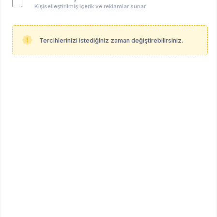
Kişiselleştirilmiş içerik ve reklamlar sunar.
Tercihlerinizi istediğiniz zaman değiştirebilirsiniz.
Hatice Kübra Turkmen
ÖĞRENCİ
Öğrenci (Psikoloji - Lisans Derecesi)
Diğer
Profil Linki
psikoalan.com/student/hatice-kubra-turkmen
Hakkında
Herhangi bir bilgi paylaşılmamıştır.