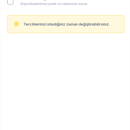
Kişiselleştirilmiş içerik ve reklamlar sunar.
Tercihlerinizi istediğiniz zaman değiştirebilirsiniz.
İlayda Ataköy
ÖĞRENCİ
Öğrenci (Klinik Psikoloji - Yüksek Lisans Derecesi)
Diğer
Profil Linki
psikoalan.com/student/ilayda-atakoy-1
Hakkında
Herhangi bir bilgi paylaşılmamıştır.