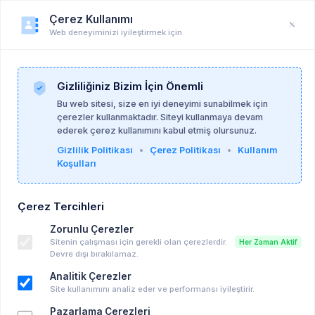
Çerez Kullanımı
Web deneyiminizi iyileştirmek için
Öğrenci Profili
Anasayfa
Profil
Gizliliğiniz Bizim İçin Önemli
Bu web sitesi, size en iyi deneyimi sunabilmek için
çerezler kullanmaktadır. Siteyi kullanmaya devam
ederek çerez kullanımını kabul etmiş olursunuz.
Gizlilik Politikası
•
Çerez Politikası
•
Kullanım
Koşulları
Çerez Tercihleri
Zorunlu Çerezler
Sitenin çalışması için gerekli olan çerezlerdir.
Her Zaman Aktif
Devre dışı bırakılamaz.
Analitik Çerezler
Site kullanımını analiz eder ve performansı iyileştirir.
Pazarlama Çerezleri