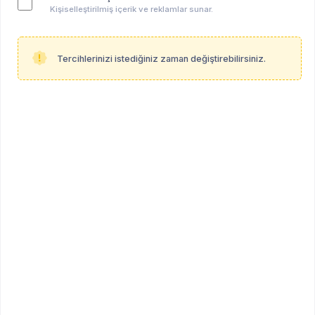
Kişiselleştirilmiş içerik ve reklamlar sunar.
Tercihlerinizi istediğiniz zaman değiştirebilirsiniz.
Tuğçe Yaldız
ÖĞRENCİ
Öğrenci (Klinik Psikoloji - Yüksek Lisans Derecesi)
Diğer
Profil Linki
psikoalan.com/student/tugce-yaldiz
Hakkında
Herhangi bir bilgi paylaşılmamıştır.