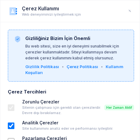
Çerez Kullanımı
Web deneyiminizi iyileştirmek için
Öğrenci Profili
Anasayfa
Profil
Gizliliğiniz Bizim İçin Önemli
Bu web sitesi, size en iyi deneyimi sunabilmek için
çerezler kullanmaktadır. Siteyi kullanmaya devam
ederek çerez kullanımını kabul etmiş olursunuz.
Gizlilik Politikası
•
Çerez Politikası
•
Kullanım
Koşulları
Çerez Tercihleri
Zorunlu Çerezler
Sitenin çalışması için gerekli olan çerezlerdir.
Her Zaman Aktif
Devre dışı bırakılamaz.
Analitik Çerezler
Site kullanımını analiz eder ve performansı iyileştirir.
Pazarlama Çerezleri