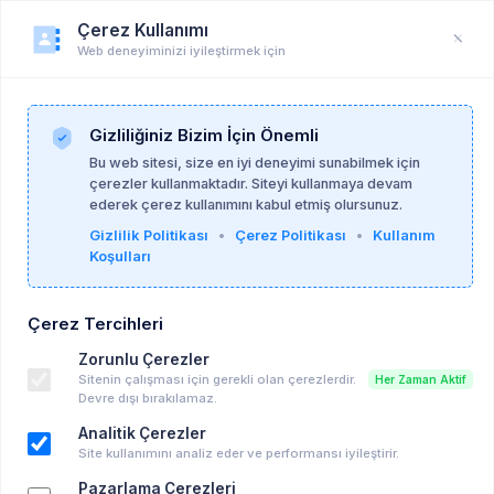
Çerez Kullanımı
Web deneyiminizi iyileştirmek için
Duyuru
Anasayfa
Duyurular
Gizliliğiniz Bizim İçin Önemli
Bu web sitesi, size en iyi deneyimi sunabilmek için
çerezler kullanmaktadır. Siteyi kullanmaya devam
Satir İnsan Gelişimi ve Aile Terapisi Enstitüsü -
ederek çerez kullanımını kabul etmiş olursunuz.
24-11-2025
Gizlilik Politikası
•
Çerez Politikası
•
Kullanım
Koşulları
TANITIM TOPLANTISINA DAVETLİSİNİZ -
Çerez Tercihleri
Çift ve Aile Terapisi Sertifika Programı /
Zorunlu Çerezler
MEB Onaylı Aile Danışmanlığı Sertifika
Sitenin çalışması için gerekli olan çerezlerdir.
Her Zaman Aktif
Programı
Devre dışı bırakılamaz.
Ücretli Eğitim, Seminer vd..
Analitik Çerezler
26-11-2025 20:00
Takvime Ekle
Site kullanımını analiz eder ve performansı iyileştirir.
Pazarlama Çerezleri