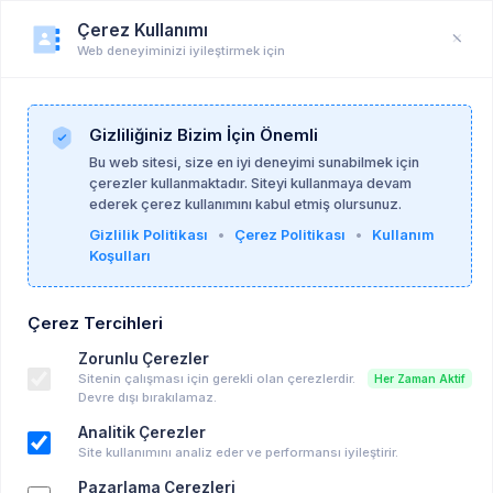
Çerez Kullanımı
Web deneyiminizi iyileştirmek için
PsikoAlan
Anasayfa
PsikoAlan
Gizliliğiniz Bizim İçin Önemli
Bu web sitesi, size en iyi deneyimi sunabilmek için
#çiftveaileterapisi
çerezler kullanmaktadır. Siteyi kullanmaya devam
Etiketi ile ilgili Duyurular
ederek çerez kullanımını kabul etmiş olursunuz.
Gizlilik Politikası
•
Çerez Politikası
•
Kullanım
Koşulları
Çift ve Aile Terapisi Sertifika Programı /
MEB Onaylı Aile Danışmanlığı Sertifika
Programı
Çerez Tercihleri
Bağlanma Perspektifinden Online Okuma
Zorunlu Çerezler
Grubu
Sitenin çalışması için gerekli olan çerezlerdir.
Her Zaman Aktif
Devre dışı bırakılamaz.
Masterson Enstitüsü Online Seminer Dizisi
- Dr. Meral Aydın ile 24 Kasım Oturumu
Analitik Çerezler
Bağlanma Odaklı Okuma Grubuna Katılım
Site kullanımını analiz eder ve performansı iyileştirir.
İçin Son Kontenjanlar!
Pazarlama Çerezleri