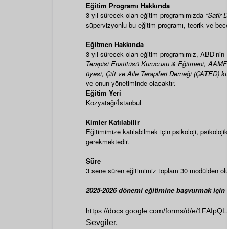
Eğitim Programı Hakkında
3 yıl sürecek olan eğitim programımızda
“Satir 
süpervizyonlu bu eğitim programı, teorik ve beceri
Eğitmen Hakkında
3 yıl sürecek olan eğitim programımız, ABD’nin Ka
Terapisi Enstitüsü Kurucusu & Eğitmeni, AAMFT (
üyesi, Çift ve Aile Terapileri Derneği (ÇATED) k
ve onun yönetiminde olacaktır.
Eğitim Yeri
Kozyatağı/İstanbul
Kimler Katılabilir
Eğitimimize katılabilmek için psikoloji, psikolo
gerekmektedir.
Süre
3 sene süren eğitimimiz toplam 30 modülden olu
2025-2026
dönemi eğitimine başvurmak için li
https://docs.google.com/forms/d/e/1F
Sevgiler,