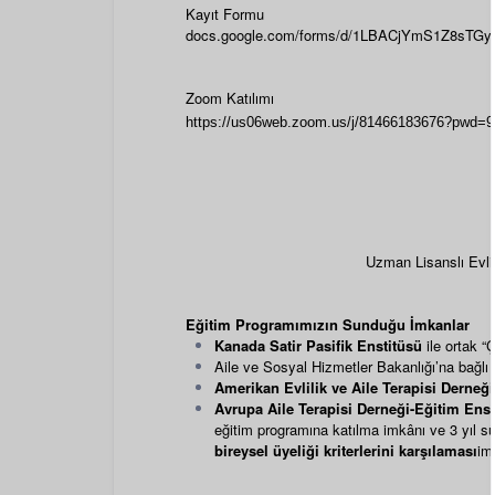
Kayıt Formu
docs.google.com/forms/d/1LBACjYmS1Z8sTGyi
Zoom Katılımı
https://us06web.zoom.us/j/81466183676?pw
Uzman Lisanslı Evlil
Eğitim Programımızın Sunduğu İmkanlar
Kanada Satir Pasifik Enstitüsü
ile ortak “
Aile ve Sosyal Hizmetler Bakanlığı’na bağlı
Amerikan Evlilik ve Aile Terapisi Derneği
Avrupa Aile Terapisi Derneği-Eğitim Ensti
eğitim programına katılma imkânı ve 3 yıl s
bireysel üyeliği kriterlerini karşılaması
im