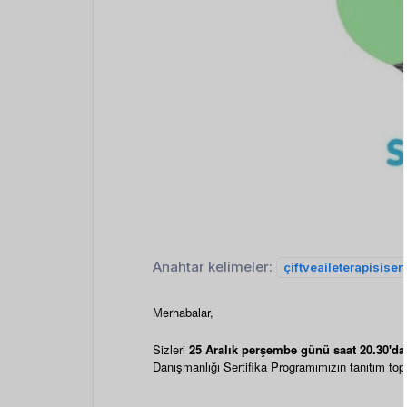
Anahtar kelimeler:
çiftveaileterapisiser
M
erhabalar,
Sizleri
25 Aralık p
erşembe
günü saat
20.30'da
Danışmanlığı Sertifika Programımızın tanıtım topl