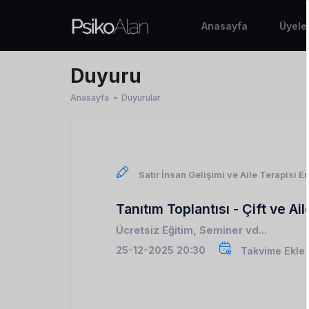
Anasayfa
Üyele
Duyuru
Anasayfa
Duyurular
Satir İnsan Gelişimi ve Aile Terapisi En
Tanıtım Toplantısı - Çift ve Ai
Ücretsiz Eğitim, Seminer vd...
25-12-2025 20:30
Takvime Ekle