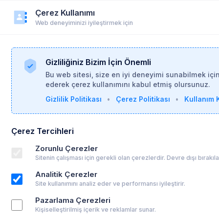
Çerez Kullanımı
r
Duyurular
Yardım
Login
Üye Ol
Web deneyiminizi iyileştirmek için
Gizliliğiniz Bizim İçin Önemli
Bu web sitesi, size en iyi deneyimi sunabilmek içi
ederek çerez kullanımını kabul etmiş olursunuz.
Gizlilik Politikası
•
Çerez Politikası
•
Kullanım K
stitüsü -
23-12-2025
Çerez Tercihleri
le Terapisi Sertifika Programı
Zorunlu Çerezler
Sitenin çalışması için gerekli olan çerezlerdir. Devre dışı bırakı
Analitik Çerezler
Site kullanımını analiz eder ve performansı iyileştirir.
Pazarlama Çerezleri
Kişiselleştirilmiş içerik ve reklamlar sunar.